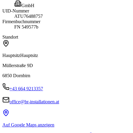
GmbH
UID-Nummer
ATU76488757
Firmenbuchnummer
FN 549577b
Standort
Hauptsitz
Hauptsitz
Müllerstraße 9D
6850
Dornbirn
+43 664 9213357
office@br-installationen.at
Auf Google Maps anzeigen