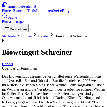
firmenwebseiten.at
Firmen
Branchen
Tools
Funktionen
Preise
Blog
Suche
Firma eintragen
Menü öffnen
Startseite
Firmen
Handel
Bioweingut Schreiner
B
Bioweingut Schreiner
Handel
Über das Unternehmen
Das Bioweingut Schreiner bewirtschaftet seine Weingärten in Rust
am Neusiedler See und führt den Familienbetrieb seit 2007 weiter.
Im Mittelpunkt stehen biologischer Weinbau, eine sorgfältige Arbeit
im Weingarten und die Verarbeitung der Trauben zu eigenen Weinen
im Keller. Der Betrieb beschreibt die Rieden als eigenständige
Ökosysteme, die mit Rücksicht auf Boden, Klima, Nützlinge und
Reben gepflegt werden. Die Bio-Zertifizierung besteht seit 2012
und ist Teil einer auf Nachhaltigkeit und Transparenz ausgerichteten