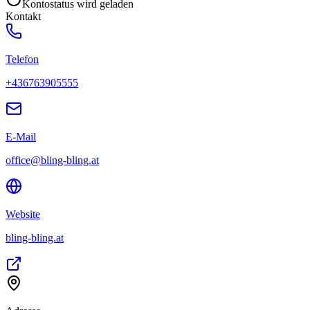
Kontostatus wird geladen
Kontakt
Telefon
+436763905555
E-Mail
office@bling-bling.at
Website
bling-bling.at