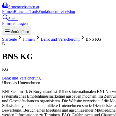
firmenwebseiten.at
Firmen
Branchen
Tools
Funktionen
Preise
Blog
Suche
Firma eintragen
Menü öffnen
Startseite
Firmen
Bank und Versicherung
BNS KG
B
BNS KG
KG
Bank und Versicherung
Über das Unternehmen
BNI Steiermark & Burgenland ist Teil des internationalen BNI-Netzw
systematisches Empfehlungsmarketing ausbauen möchten. Im Zentrum 
und Geschäftschancen organisieren. Die Website verweist auf die Mög
Selbstständige, kleine und mittlere Unternehmen sowie Dienstleister
Bewerbung, Besuch eines Meetings und anschließender Mitgliedschaft. 
werden Informationen zu Terminen, FAQ, Erfahrungen und Chapter-Ent