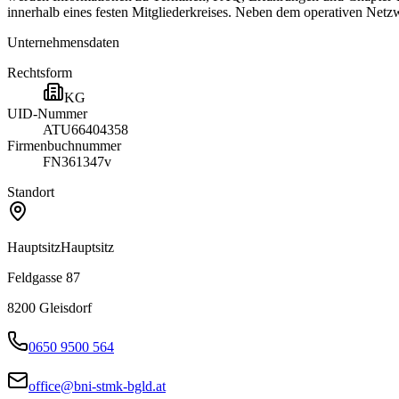
innerhalb eines festen Mitgliederkreises. Neben dem operativen Netz
Unternehmensdaten
Rechtsform
KG
UID-Nummer
ATU66404358
Firmenbuchnummer
FN361347v
Standort
Hauptsitz
Hauptsitz
Feldgasse 87
8200
Gleisdorf
0650 9500 564
office@bni-stmk-bgld.at