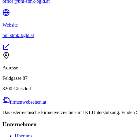
office@bni-stmk-bgld.at
Website
bni-stmk-bgld.at
Adresse
Feldgasse 87
8200
Gleisdorf
firmenwebseiten.at
Das österreichische Firmenverzeichnis mit KI-Unterstützung. Finden
Unternehmen
Über uns