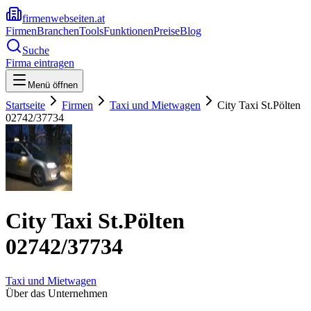
firmenwebseiten.at
Firmen
Branchen
Tools
Funktionen
Preise
Blog
Suche
Firma eintragen
Menü öffnen
Startseite
Firmen
Taxi und Mietwagen
City Taxi St.Pölten
02742/37734
City Taxi St.Pölten
02742/37734
Taxi und Mietwagen
Über das Unternehmen