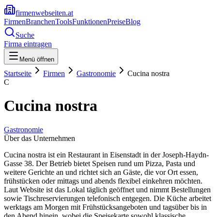
firmenwebseiten.at
Firmen
Branchen
Tools
Funktionen
Preise
Blog
Suche
Firma eintragen
Menü öffnen
Startseite
Firmen
Gastronomie
Cucina nostra
C
Cucina nostra
Gastronomie
Über das Unternehmen
Cucina nostra ist ein Restaurant in Eisenstadt in der Joseph-Haydn-
Gasse 38. Der Betrieb bietet Speisen rund um Pizza, Pasta und
weitere Gerichte an und richtet sich an Gäste, die vor Ort essen,
frühstücken oder mittags und abends flexibel einkehren möchten.
Laut Website ist das Lokal täglich geöffnet und nimmt Bestellungen
sowie Tischreservierungen telefonisch entgegen. Die Küche arbeitet
werktags am Morgen mit Frühstücksangeboten und tagsüber bis in
den Abend hinein, wobei die Speisekarte sowohl klassische