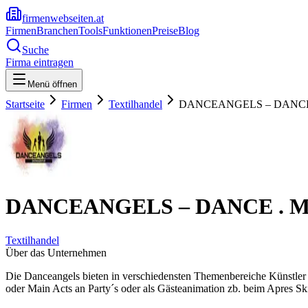
firmenwebseiten.at
Firmen
Branchen
Tools
Funktionen
Preise
Blog
Suche
Firma eintragen
Menü öffnen
Startseite
Firmen
Textilhandel
DANCEANGELS – DANCE
DANCEANGELS – DANCE . 
Textilhandel
Über das Unternehmen
Die Danceangels bieten in verschiedensten Themenbereiche Künstler u
oder Main Acts an Party´s oder als Gästeanimation zb. beim Apres S