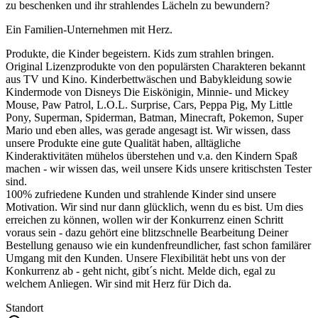
zu beschenken und ihr strahlendes Lächeln zu bewundern?
Ein Familien-Unternehmen mit Herz.
Produkte, die Kinder begeistern. Kids zum strahlen bringen.
Original Lizenzprodukte von den populärsten Charakteren bekannt
aus TV und Kino. Kinderbettwäschen und Babykleidung sowie
Kindermode von Disneys Die Eiskönigin, Minnie- und Mickey
Mouse, Paw Patrol, L.O.L. Surprise, Cars, Peppa Pig, My Little
Pony, Superman, Spiderman, Batman, Minecraft, Pokemon, Super
Mario und eben alles, was gerade angesagt ist. Wir wissen, dass
unsere Produkte eine gute Qualität haben, alltägliche
Kinderaktivitäten mühelos überstehen und v.a. den Kindern Spaß
machen - wir wissen das, weil unsere Kids unsere kritischsten Tester
sind.
100% zufriedene Kunden und strahlende Kinder sind unsere
Motivation. Wir sind nur dann glücklich, wenn du es bist. Um dies
erreichen zu können, wollen wir der Konkurrenz einen Schritt
voraus sein - dazu gehört eine blitzschnelle Bearbeitung Deiner
Bestellung genauso wie ein kundenfreundlicher, fast schon familärer
Umgang mit den Kunden. Unsere Flexibilität hebt uns von der
Konkurrenz ab - geht nicht, gibt´s nicht. Melde dich, egal zu
welchem Anliegen. Wir sind mit Herz für Dich da.
Standort