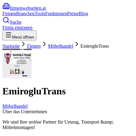
firmenwebseiten.at
Firmen
Branchen
Tools
Funktionen
Preise
Blog
Suche
Firma eintragen
Menü öffnen
Startseite
Firmen
Möbelhandel
EmirogluTrans
EmirogluTrans
Möbelhandel
Über das Unternehmen
Wir sind Ihre seriöse Partner für Umzug, Transport &amp;
Möbelmontagen!