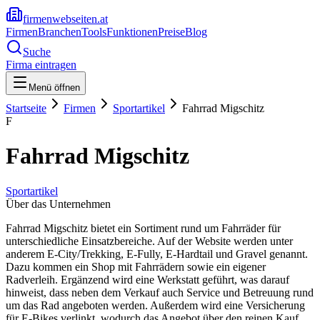
firmenwebseiten.at
Firmen
Branchen
Tools
Funktionen
Preise
Blog
Suche
Firma eintragen
Menü öffnen
Startseite
Firmen
Sportartikel
Fahrrad Migschitz
F
Fahrrad Migschitz
Sportartikel
Über das Unternehmen
Fahrrad Migschitz bietet ein Sortiment rund um Fahrräder für
unterschiedliche Einsatzbereiche. Auf der Website werden unter
anderem E-City/Trekking, E-Fully, E-Hardtail und Gravel genannt.
Dazu kommen ein Shop mit Fahrrädern sowie ein eigener
Radverleih. Ergänzend wird eine Werkstatt geführt, was darauf
hinweist, dass neben dem Verkauf auch Service und Betreuung rund
um das Rad angeboten werden. Außerdem wird eine Versicherung
für E-Bikes verlinkt, wodurch das Angebot über den reinen Kauf