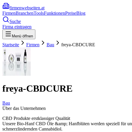
firmenwebseiten.at
Firmen
Branchen
Tools
Funktionen
Preise
Blog
Suche
Firma eintragen
Menü öffnen
Startseite
Firmen
Bau
freya-CBDCURE
freya-CBDCURE
Bau
Über das Unternehmen
CBD Produkte erstklassiger Qualität
Unsere Bio-Hanf CBD Öle &amp; Hanfblüten werden speziell für unser
schmerzlindernden Cannabidiol.