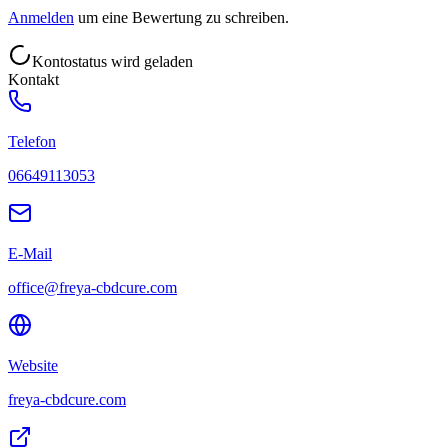
Anmelden
um eine Bewertung zu schreiben.
Kontostatus wird geladen
Kontakt
Telefon
06649113053
E-Mail
office@freya-cbdcure.com
Website
freya-cbdcure.com