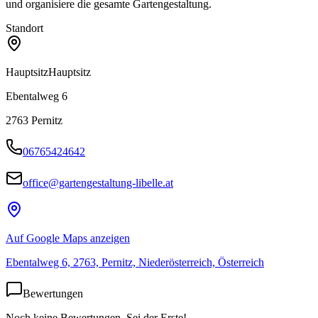
und organisiere die gesamte Gartengestaltung.
Standort
Hauptsitz
Hauptsitz
Ebentalweg 6
2763
Pernitz
06765424642
office@gartengestaltung-libelle.at
Auf Google Maps anzeigen
Ebentalweg 6, 2763, Pernitz, Niederösterreich, Österreich
Bewertungen
Noch keine Bewertungen. Sei der Erste!