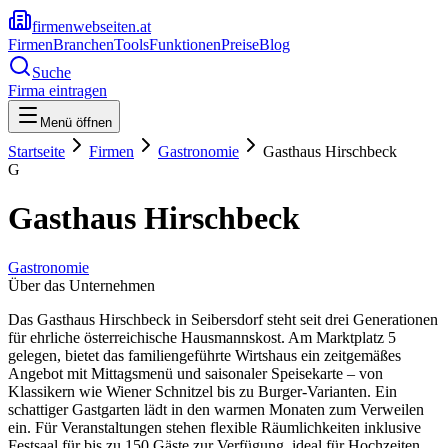
firmenwebseiten.at
Firmen
Branchen
Tools
Funktionen
Preise
Blog
Suche
Firma eintragen
Menü öffnen
Startseite
Firmen
Gastronomie
Gasthaus Hirschbeck
G
Gasthaus Hirschbeck
Gastronomie
Über das Unternehmen
Das Gasthaus Hirschbeck in Seibersdorf steht seit drei Generationen
für ehrliche österreichische Hausmannskost. Am Marktplatz 5
gelegen, bietet das familiengeführte Wirtshaus ein zeitgemäßes
Angebot mit Mittagsmenü und saisonaler Speisekarte – von
Klassikern wie Wiener Schnitzel bis zu Burger-Varianten. Ein
schattiger Gastgarten lädt in den warmen Monaten zum Verweilen
ein. Für Veranstaltungen stehen flexible Räumlichkeiten inklusive
Festsaal für bis zu 150 Gäste zur Verfügung, ideal für Hochzeiten,