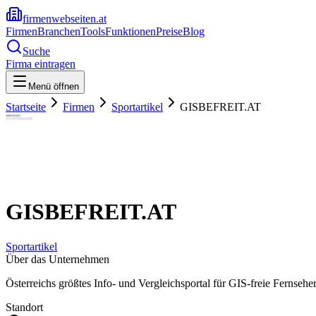
firmenwebseiten.at
Firmen
Branchen
Tools
Funktionen
Preise
Blog
Suche
Firma eintragen
Menü öffnen
Startseite
Firmen
Sportartikel
GISBEFREIT.AT
GISBEFREIT.AT
Sportartikel
Über das Unternehmen
Österreichs größtes Info- und Vergleichsportal für GIS-freie Fernseher
Standort