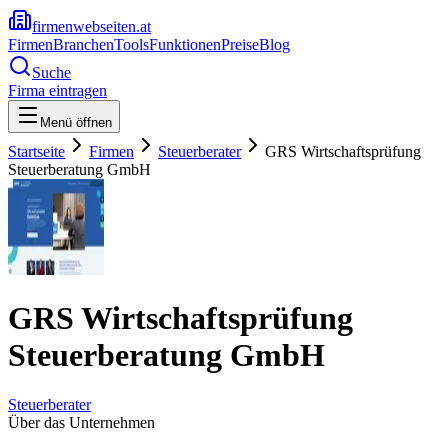
firmenwebseiten.at
Firmen
Branchen
Tools
Funktionen
Preise
Blog
Suche
Firma eintragen
Menü öffnen
Startseite
Firmen
Steuerberater
GRS Wirtschaftsprüfung
Steuerberatung GmbH
GRS Wirtschaftsprüfung
Steuerberatung GmbH
Steuerberater
Über das Unternehmen