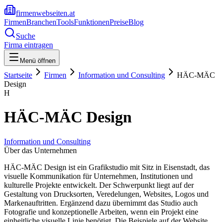
firmenwebseiten.at
Firmen
Branchen
Tools
Funktionen
Preise
Blog
Suche
Firma eintragen
Menü öffnen
Startseite
Firmen
Information und Consulting
HÄC-MÄC
Design
H
HÄC-MÄC Design
Information und Consulting
Über das Unternehmen
HÄC-MÄC Design ist ein Grafikstudio mit Sitz in Eisenstadt, das
visuelle Kommunikation für Unternehmen, Institutionen und
kulturelle Projekte entwickelt. Der Schwerpunkt liegt auf der
Gestaltung von Drucksorten, Veredelungen, Websites, Logos und
Markenauftritten. Ergänzend dazu übernimmt das Studio auch
Fotografie und konzeptionelle Arbeiten, wenn ein Projekt eine
einheitliche visuelle Linie benötigt. Die Beispiele auf der Website