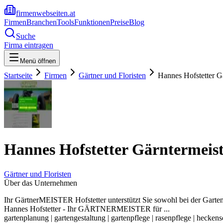
firmenwebseiten.at
Firmen
Branchen
Tools
Funktionen
Preise
Blog
Suche
Firma eintragen
Menü öffnen
Startseite
Firmen
Gärtner und Floristen
Hannes Hofstetter G
Hannes Hofstetter Gärntermeis
Gärtner und Floristen
Über das Unternehmen
Ihr GärtnerMEISTER Hofstetter unterstützt Sie sowohl bei der Garte
Hannes Hofstetter - Ihr GÄRTNERMEISTER für ...
gartenplanung | gartengestaltung | gartenpflege | rasenpflege | heckens