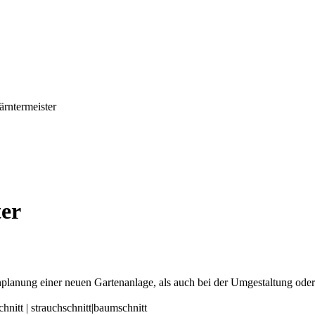
ärntermeister
ter
nplanung einer neuen Gartenanlage, als auch bei der Umgestaltung ode
chnitt | strauchschnitt|baumschnitt