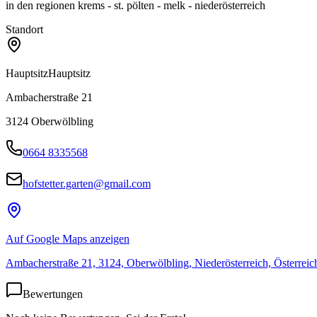
in den regionen krems - st. pölten - melk - niederösterreich
Standort
Hauptsitz
Hauptsitz
Ambacherstraße 21
3124
Oberwölbling
0664 8335568
hofstetter.garten@gmail.com
Auf Google Maps anzeigen
Ambacherstraße 21, 3124, Oberwölbling, Niederösterreich, Österreic
Bewertungen