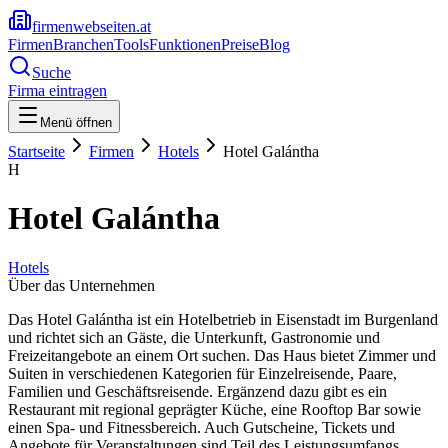
firmenwebseiten.at
Firmen
Branchen
Tools
Funktionen
Preise
Blog
Suche
Firma eintragen
Menü öffnen
Startseite
Firmen
Hotels
Hotel Galántha
H
Hotel Galántha
Hotels
Über das Unternehmen
Das Hotel Galántha ist ein Hotelbetrieb in Eisenstadt im Burgenland
und richtet sich an Gäste, die Unterkunft, Gastronomie und
Freizeitangebote an einem Ort suchen. Das Haus bietet Zimmer und
Suiten in verschiedenen Kategorien für Einzelreisende, Paare,
Familien und Geschäftsreisende. Ergänzend dazu gibt es ein
Restaurant mit regional geprägter Küche, eine Rooftop Bar sowie
einen Spa- und Fitnessbereich. Auch Gutscheine, Tickets und
Angebote für Veranstaltungen sind Teil des Leistungsumfangs.