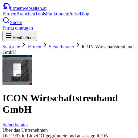
firmenwebseiten.at
Firmen
Branchen
Tools
Funktionen
Preise
Blog
Suche
Firma eintragen
Menü öffnen
Startseite
Firmen
Steuerberater
ICON Wirtschaftstreuhand
GmbH
ICON Wirtschaftstreuhand
GmbH
Steuerberater
Über das Unternehmen
Die 1993 in Linz/OÖ gegründete und ansässige ICON