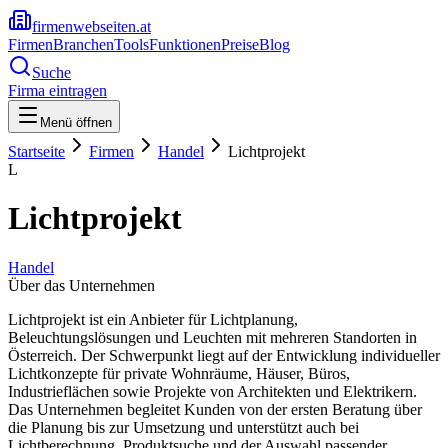
firmenwebseiten.at
Firmen
Branchen
Tools
Funktionen
Preise
Blog
Suche
Firma eintragen
Menü öffnen
Startseite
Firmen
Handel
Lichtprojekt
L
Lichtprojekt
Handel
Über das Unternehmen
Lichtprojekt ist ein Anbieter für Lichtplanung,
Beleuchtungslösungen und Leuchten mit mehreren Standorten in
Österreich. Der Schwerpunkt liegt auf der Entwicklung individueller
Lichtkonzepte für private Wohnräume, Häuser, Büros,
Industrieflächen sowie Projekte von Architekten und Elektrikern.
Das Unternehmen begleitet Kunden von der ersten Beratung über
die Planung bis zur Umsetzung und unterstützt auch bei
Lichtberechnung, Produktsuche und der Auswahl passender