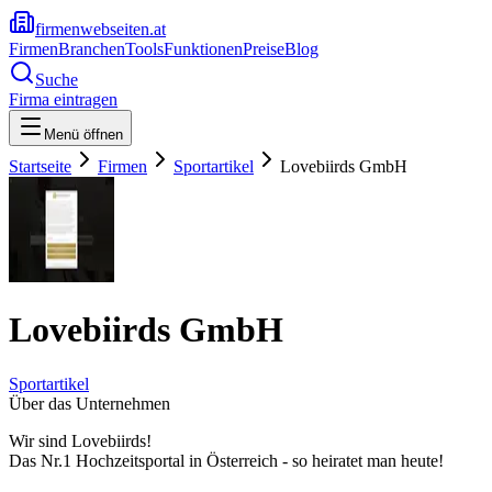
firmenwebseiten.at
Firmen
Branchen
Tools
Funktionen
Preise
Blog
Suche
Firma eintragen
Menü öffnen
Startseite
Firmen
Sportartikel
Lovebiirds GmbH
Lovebiirds GmbH
Sportartikel
Über das Unternehmen
Wir sind Lovebiirds!
Das Nr.1 Hochzeitsportal in Österreich - so heiratet man heute!