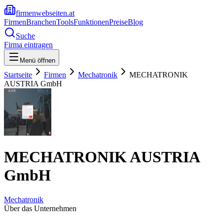
firmenwebseiten.at
Firmen
Branchen
Tools
Funktionen
Preise
Blog
Suche
Firma eintragen
Menü öffnen
Startseite
Firmen
Mechatronik
MECHATRONIK
AUSTRIA GmbH
MECHATRONIK AUSTRIA
GmbH
Mechatronik
Über das Unternehmen