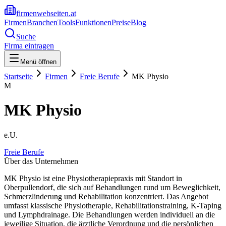
firmenwebseiten.at
Firmen
Branchen
Tools
Funktionen
Preise
Blog
Suche
Firma eintragen
Menü öffnen
Startseite
Firmen
Freie Berufe
MK Physio
M
MK Physio
e.U.
Freie Berufe
Über das Unternehmen
MK Physio ist eine Physiotherapiepraxis mit Standort in
Oberpullendorf, die sich auf Behandlungen rund um Beweglichkeit,
Schmerzlinderung und Rehabilitation konzentriert. Das Angebot
umfasst klassische Physiotherapie, Rehabilitationstraining, K-Taping
und Lymphdrainage. Die Behandlungen werden individuell an die
jeweilige Situation, die ärztliche Verordnung und die persönlichen