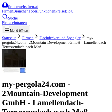
firmenwebseiten.at
Firmen
Branchen
Tools
Funktionen
Preise
Blog
Suche
Firma eintragen
Menü öffnen
Startseite
Firmen
Dachdecker und Spengler
my-
pergola24.com - 2Mountain-Development GmbH - Lamellendach-
Terrassendach nach Maß
my-pergola24.com -
2Mountain-Development
GmbH - Lamellendach-
Terrassendach nach Maß