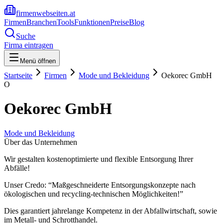
firmenwebseiten.at
Firmen
Branchen
Tools
Funktionen
Preise
Blog
Suche
Firma eintragen
Menü öffnen
Startseite
Firmen
Mode und Bekleidung
Oekorec GmbH
O
Oekorec GmbH
Mode und Bekleidung
Über das Unternehmen
Wir gestalten kostenoptimierte und flexible Entsorgung Ihrer
Abfälle!
Unser Credo: “Maßgeschneiderte Entsorgungskonzepte nach
ökologischen und recycling-technischen Möglichkeiten!”
Dies garantiert jahrelange Kompetenz in der Abfallwirtschaft, sowie
im Metall- und Schrotthandel.