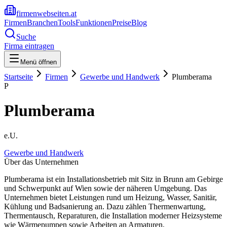
firmenwebseiten.at
Firmen
Branchen
Tools
Funktionen
Preise
Blog
Suche
Firma eintragen
Menü öffnen
Startseite
Firmen
Gewerbe und Handwerk
Plumberama
P
Plumberama
e.U.
Gewerbe und Handwerk
Über das Unternehmen
Plumberama ist ein Installationsbetrieb mit Sitz in Brunn am Gebirge
und Schwerpunkt auf Wien sowie der näheren Umgebung. Das
Unternehmen bietet Leistungen rund um Heizung, Wasser, Sanitär,
Kühlung und Badsanierung an. Dazu zählen Thermenwartung,
Thermentausch, Reparaturen, die Installation moderner Heizsysteme
wie Wärmepumpen sowie Arbeiten an Armaturen,