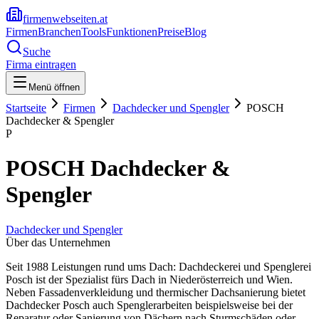
firmenwebseiten.at
Firmen
Branchen
Tools
Funktionen
Preise
Blog
Suche
Firma eintragen
Menü öffnen
Startseite
Firmen
Dachdecker und Spengler
POSCH
Dachdecker & Spengler
P
POSCH Dachdecker &
Spengler
Dachdecker und Spengler
Über das Unternehmen
Seit 1988 Leistungen rund ums Dach: Dachdeckerei und Spenglerei
Posch ist der Spezialist fürs Dach in Niederösterreich und Wien.
Neben Fassadenverkleidung und thermischer Dachsanierung bietet
Dachdecker Posch auch Spenglerarbeiten beispielsweise bei der
Reparatur oder Sanierung von Dächern nach Sturmschäden oder