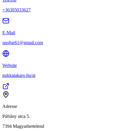
+36305033627
E-Mail
spoljar61@gmail.com
Website
pukkatakaro.hu/at
Adresse
Páfrány utca 5.
7394
Magyarhertelend