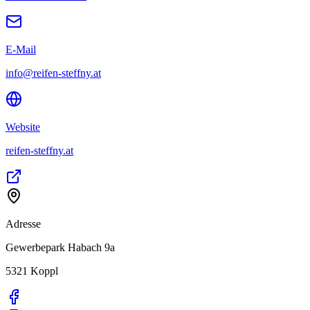
E-Mail
info@reifen-steffny.at
Website
reifen-steffny.at
Adresse
Gewerbepark Habach 9a
5321
Koppl