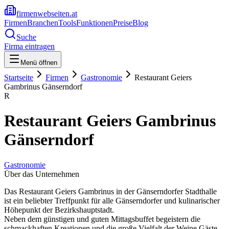
firmenwebseiten.at
Firmen
Branchen
Tools
Funktionen
Preise
Blog
Suche
Firma eintragen
Menü öffnen
Startseite
Firmen
Gastronomie
Restaurant Geiers
Gambrinus Gänserndorf
R
Restaurant Geiers Gambrinus
Gänserndorf
Gastronomie
Über das Unternehmen
Das Restaurant Geiers Gambrinus in der Gänserndorfer Stadthalle
ist ein beliebter Treffpunkt für alle Gänserndorfer und kulinarischer
Höhepunkt der Bezirkshauptstadt.
Neben dem günstigen und guten Mittagsbuffet begeistern die
schmackhaften Kreationen und die große Vielfalt der Weine Gäste