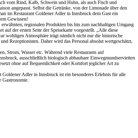
eisch vom Rind, Kalb, Schwein und Huhn, als auch Fisch und
aison angepasst. Selbst die Getränke, von der Limonade über den
 man im Restaurant Goldener Adler in Innsbruck dem Gast ein
utem Gewissen!
en erwähnten, regionalen Produkten bis hin zum nachhaltigen Umgang
auf der ersten Seite der Speisekarte vorgestellt. „Alle diese
ur wohligen Atmosphäre trägt nämlich nicht nur die historische
und Rezeptionisten. Daher wird das Personal absolut wertgeschätzt,
en, Strom, Wasser etc. Während viele Restaurants auf
Innsbruck, ausschließlich biologisch abbaubare Einwegmundservietten
esetzt ohne auf Bequemlichkeit oder Komfort jeglicher Art zu
Goldener Adler in Innsbruck ist ein besonderes Erlebnis für alle
ie Gastronomie.