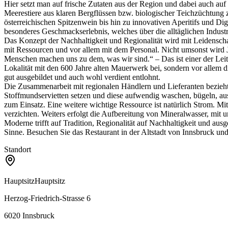
Hier setzt man auf frische Zutaten aus der Region und dabei auch a
Meerestiere aus klaren Bergflüssen bzw. biologischer Teichzüchtung 
österreichischen Spitzenwein bis hin zu innovativen Aperitifs und 
besonderes Geschmackserlebnis, welches über die alltäglichen Indust
Das Konzept der Nachhaltigkeit und Regionalität wird mit Leidensch
mit Ressourcen und vor allem mit dem Personal. Nicht umsonst wird Jed
Menschen machen uns zu dem, was wir sind.“ – Das ist einer der Leit
Lokalität mit den 600 Jahre alten Mauerwerk bei, sondern vor allem 
gut ausgebildet und auch wohl verdient entlohnt.
Die Zusammenarbeit mit regionalen Händlern und Lieferanten bezieht 
Stoffmundservietten setzen und diese aufwendig waschen, bügeln, aus
zum Einsatz. Eine weitere wichtige Ressource ist natürlich Strom. Mi
verzichten. Weiters erfolgt die Aufbereitung von Mineralwasser, mit
Moderne trifft auf Tradition, Regionalität auf Nachhaltigkeit und au
Sinne. Besuchen Sie das Restaurant in der Altstadt von Innsbruck u
Standort
Hauptsitz
Hauptsitz
Herzog-Friedrich-Strasse 6
6020
Innsbruck