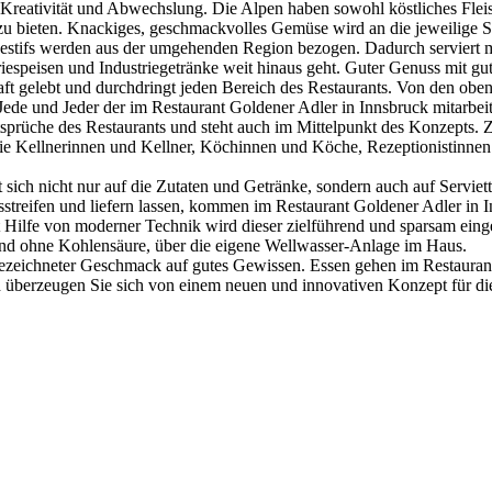
uf Kreativität und Abwechslung. Die Alpen haben sowohl köstliches Fl
zu bieten. Knackiges, geschmackvolles Gemüse wird an die jeweilige S
Digestifs werden aus der umgehenden Region bezogen. Dadurch serviert
riespeisen und Industriegetränke weit hinaus geht. Guter Genuss mit g
aft gelebt und durchdringt jeden Bereich des Restaurants. Von den ob
e und Jeder der im Restaurant Goldener Adler in Innsbruck mitarbeitet 
sprüche des Restaurants und steht auch im Mittelpunkt des Konzepts. Z
die Kellnerinnen und Kellner, Köchinnen und Köche, Rezeptionistinnen 
sich nicht nur auf die Zutaten und Getränke, sondern auch auf Serviett
streifen und liefern lassen, kommen im Restaurant Goldener Adler in 
t Hilfe von moderner Technik wird dieser zielführend und sparsam eing
 und ohne Kohlensäure, über die eigene Wellwasser-Anlage im Haus.
sgezeichneter Geschmack auf gutes Gewissen. Essen gehen im Restaurant 
nd überzeugen Sie sich von einem neuen und innovativen Konzept für d