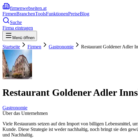
firmenwebseiten.at
Firmen
Branchen
Tools
Funktionen
Preise
Blog
Suche
Firma eintragen
Menü öffnen
Startseite
Firmen
Gastronomie
Restaurant Goldener Adler I
Restaurant Goldener Adler Inn
Gastronomie
Über das Unternehmen
Viele Restaurants setzen auf den Import von billigen Lebensmittel, u
Kunde. Diese Strategie ist weder nachhaltig, noch bringt sie den gew
und Nachhaltig.