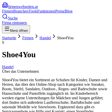
firmenwebseiten.at
Firmen
Branchen
Tools
Funktionen
Preise
Blog
Suche
Firma eintragen
Menü öffnen
Startseite
Firmen
Handel
Shoe4You
S
Shoe4You
Handel
Über das Unternehmen
Shoe4You bietet ein Sortiment an Schuhen für Kinder, Damen und
Herren, das über den Online-Shop nach Kategorien wie Sneaker,
Boots, Stiefel, Sandalen, Outdoor-, Regen- und Badeschuhe sowie
Hausschuhe und Pantoffeln zugänglich ist. Im Kinderbereich
werden eigene Unterteilungen für Mädchen und Jungen geführt;
dort finden sich außerdem Lauflernschuhe, Barfußschuhe und
saisonale Modelle wie Snowboots. Ergänzend dazu gibt es
Serviceangebote wie Hilfe und Kontakt, einen Storefinder,