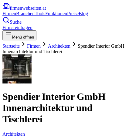
firmenwebseiten.at
Firmen
Branchen
Tools
Funktionen
Preise
Blog
Suche
Firma eintragen
Menü öffnen
Startseite
Firmen
Architekten
Spendier Interior GmbH
Innenarchitektur und Tischlerei
Spendier Interior GmbH
Innenarchitektur und
Tischlerei
Architekten