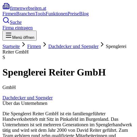
firmenwebseiten.at
Firmen
Branchen
Tools
Funktionen
Preise
Blog
Suche
Firma eintragen
Menü öffnen
Startseite
Firmen
Dachdecker und Spengler
Spenglerei
Reiter GmbH
S
Spenglerei Reiter GmbH
GmbH
Dachdecker und Spengler
Über das Unternehmen
Die Spenglerei Reiter GmbH ist ein familiengeführter
Handwerksbetrieb mit Sitz in Pinkafeld im Burgenland. Das
Unternehmen ist seit mehreren Generationen im Spenglerhandwerk
tätig und wird seit dem Jahr 2000 von David Reiter geführt. Zum
Team gehören rund zehn qualifizierte Mitarbeiterinnen und