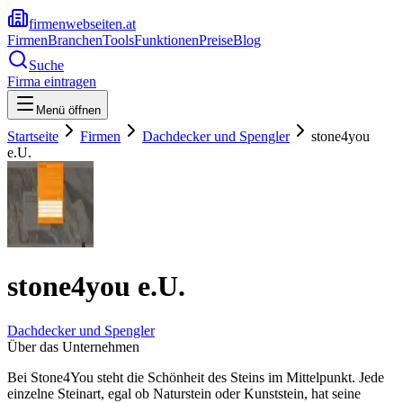
firmenwebseiten.at
Firmen
Branchen
Tools
Funktionen
Preise
Blog
Suche
Firma eintragen
Menü öffnen
Startseite
Firmen
Dachdecker und Spengler
stone4you
e.U.
stone4you e.U.
Dachdecker und Spengler
Über das Unternehmen
Bei Stone4You steht die Schönheit des Steins im Mittelpunkt. Jede
einzelne Steinart, egal ob Naturstein oder Kunststein, hat seine