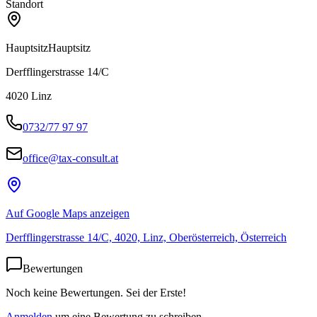
Standort
Hauptsitz
Hauptsitz
Derfflingerstrasse 14/C
4020
Linz
0732/77 97 97
office@tax-consult.at
Auf Google Maps anzeigen
Derfflingerstrasse 14/C, 4020, Linz, Oberösterreich, Österreich
Bewertungen
Noch keine Bewertungen. Sei der Erste!
Anmelden
um eine Bewertung zu schreiben.