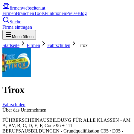
firmenwebseiten.at
Firmen
Branchen
Tools
Funktionen
Preise
Blog
Suche
Firma eintragen
Menü öffnen
Startseite
Firmen
Fahrschulen
Tirox
Tirox
Fahrschulen
Über das Unternehmen
FÜHRERSCHEINAUSBILDUNG FÜR ALLE KLASSEN - AM,
A, BV, B, C, D, E, F, Code 96 + 111
BERUFSAUSBILDUNGEN - Grundqualifikation C95 / D95 -