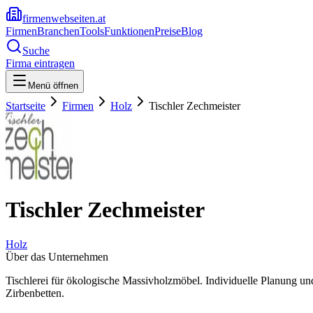
firmenwebseiten.at
Firmen
Branchen
Tools
Funktionen
Preise
Blog
Suche
Firma eintragen
Menü öffnen
Startseite
Firmen
Holz
Tischler Zechmeister
Tischler Zechmeister
Holz
Über das Unternehmen
Tischlerei für ökologische Massivholzmöbel. Individuelle Planung u
Zirbenbetten.