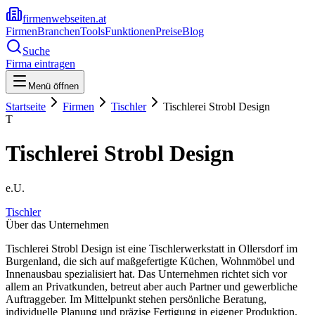
firmenwebseiten.at
Firmen
Branchen
Tools
Funktionen
Preise
Blog
Suche
Firma eintragen
Menü öffnen
Startseite
Firmen
Tischler
Tischlerei Strobl Design
T
Tischlerei Strobl Design
e.U.
Tischler
Über das Unternehmen
Tischlerei Strobl Design ist eine Tischlerwerkstatt in Ollersdorf im
Burgenland, die sich auf maßgefertigte Küchen, Wohnmöbel und
Innenausbau spezialisiert hat. Das Unternehmen richtet sich vor
allem an Privatkunden, betreut aber auch Partner und gewerbliche
Auftraggeber. Im Mittelpunkt stehen persönliche Beratung,
individuelle Planung und präzise Fertigung in eigener Produktion.