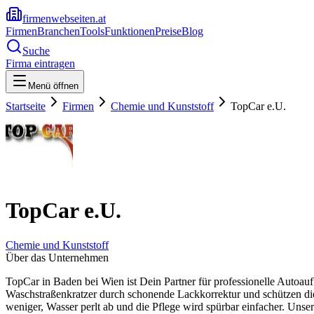
firmenwebseiten.at
Firmen
Branchen
Tools
Funktionen
Preise
Blog
Suche
Firma eintragen
Menü öffnen
Startseite
Firmen
Chemie und Kunststoff
TopCar e.U.
TopCar e.U.
Chemie und Kunststoff
Über das Unternehmen
TopCar in Baden bei Wien ist Dein Partner für professionelle Autoa
Waschstraßenkratzer durch schonende Lackkorrektur und schützen di
weniger, Wasser perlt ab und die Pflege wird spürbar einfacher. Unse