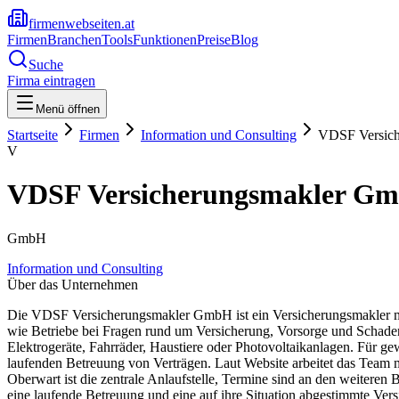
firmenwebseiten.at
Firmen
Branchen
Tools
Funktionen
Preise
Blog
Suche
Firma eintragen
Menü öffnen
Startseite
Firmen
Information und Consulting
VDSF Versic
V
VDSF Versicherungsmakler G
GmbH
Information und Consulting
Über das Unternehmen
Die VDSF Versicherungsmakler GmbH ist ein Versicherungsmakler mi
wie Betriebe bei Fragen rund um Versicherung, Vorsorge und Schaden
Elektrogeräte, Fahrräder, Haustiere oder Photovoltaikanlagen. Für 
laufenden Betreuung von Verträgen. Laut Website arbeitet das Team m
Oberwart ist die zentrale Anlaufstelle, Termine sind an den weitere
eine laufende Betreuung und eine auf ihre Situation abgestimmte Ver