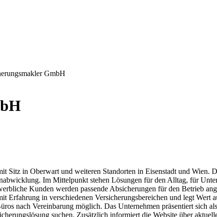
herungsmakler GmbH
mbH
t Sitz in Oberwart und weiteren Standorten in Eisenstadt und Wien.
abwicklung. Im Mittelpunkt stehen Lösungen für den Alltag, für Unter
gewerbliche Kunden werden passende Absicherungen für den Betrieb ang
it Erfahrung in verschiedenen Versicherungsbereichen und legt Wert au
n Büros nach Vereinbarung möglich. Das Unternehmen präsentiert sich 
sicherungslösung suchen. Zusätzlich informiert die Website über aktu