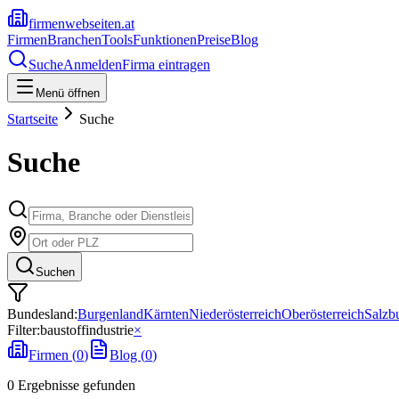
firmenwebseiten.at
Firmen
Branchen
Tools
Funktionen
Preise
Blog
Suche
Anmelden
Firma eintragen
Menü öffnen
Startseite
Suche
Suche
Suchen
Bundesland:
Burgenland
Kärnten
Niederösterreich
Oberösterreich
Salzb
Filter:
baustoffindustrie
×
Firmen (
0
)
Blog (
0
)
0
Ergebnisse
gefunden